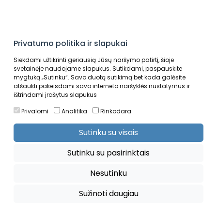
Privatumo politika ir slapukai
Siekdami užtikrinti geriausią Jūsų naršymo patirtį, šioje
svetainėje naudojame slapukus. Sutikdami, paspauskite
mygtuką „Sutinku“. Savo duotą sutikimą bet kada galėsite
atšaukti pakeisdami savo interneto naršyklės nustatymus ir
Auto sportas
Krepšinis
ištrindami įrašytus slapukus
Privalomi
Analitika
Rinkodara
Auto sportas
Sutinku su visais
Sutinku su pasirinktais
Nesutinku
Sužinoti daugiau