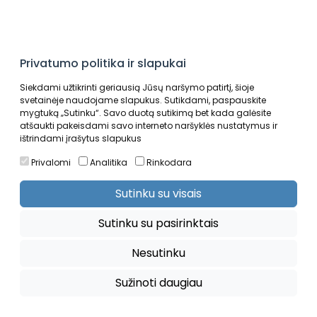
Privatumo politika ir slapukai
Siekdami užtikrinti geriausią Jūsų naršymo patirtį, šioje
svetainėje naudojame slapukus. Sutikdami, paspauskite
mygtuką „Sutinku“. Savo duotą sutikimą bet kada galėsite
atšaukti pakeisdami savo interneto naršyklės nustatymus ir
Auto sportas
Krepšinis
ištrindami įrašytus slapukus
Privalomi
Analitika
Rinkodara
Sutinku su visais
Sutinku su pasirinktais
Nesutinku
Sužinoti daugiau